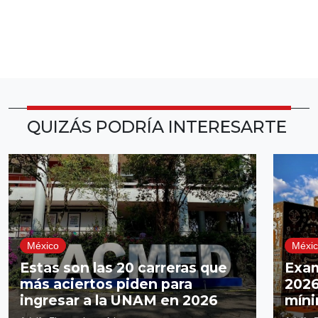
QUIZÁS PODRÍA INTERESARTE
México
Méxi
Estas son las 20 carreras que
Exa
más aciertos piden para
2026
ingresar a la UNAM en 2026
míni