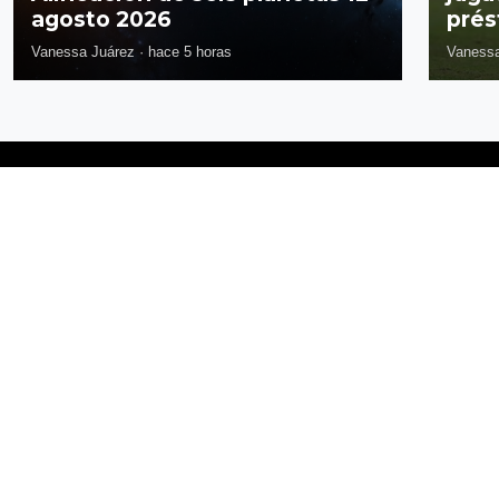
agosto 2026
prés
Vanessa Juárez
·
hace 5 horas
Vanessa
Síguenos
Política de privacidad
Términos y Condiciones
Directorio
Publicidad
Contacto