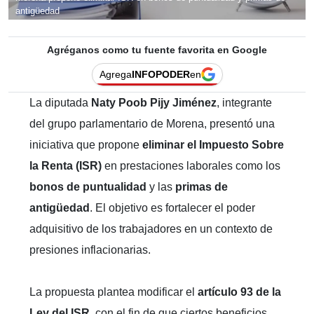
antigüedad
Agréganos como tu fuente favorita en Google
Agrega
INFOPODER
en
La diputada
Naty Poob Pijy Jiménez
, integrante
del grupo parlamentario de Morena, presentó una
iniciativa que propone
eliminar el Impuesto Sobre
la Renta (ISR)
en prestaciones laborales como los
bonos de puntualidad
y las
primas de
antigüedad
. El objetivo es fortalecer el poder
adquisitivo de los trabajadores en un contexto de
presiones inflacionarias.
La propuesta plantea modificar el
artículo 93 de la
Ley del ISR
, con el fin de que ciertos beneficios