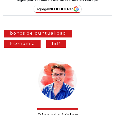
Agrega
INFOPODER
en
bonos de puntualidad
Economía
ISR