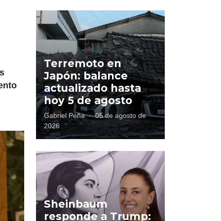
Terremoto en
as
Japón: balance
ento
actualizado hasta
hoy 5 de agosto
Gabriel Peña
·
05 de agosto de
2026
Sheinbaum
responde a Trump: