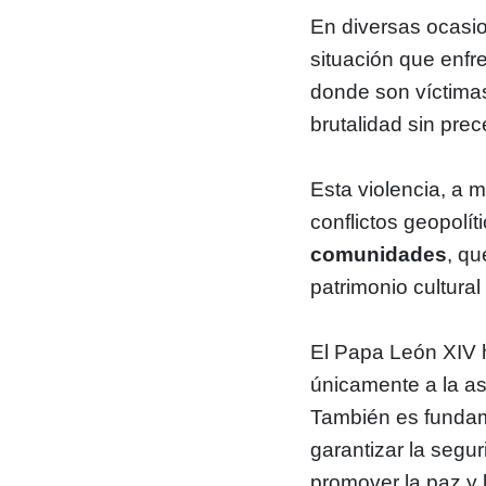
En diversas ocasi
situación que enfr
donde son víctima
brutalidad sin pre
Esta violencia, a 
conflictos geopolít
comunidades
, qu
patrimonio cultural
El Papa León XIV h
únicamente a la as
También es fundam
garantizar la segu
promover la paz y 