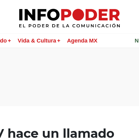
ndo
Vida & Cultura
Agenda MX
________
N
V hace un llamado