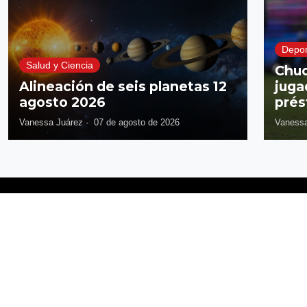
Depor
Salud y Ciencia
Chuc
Alineación de seis planetas 12
juga
agosto 2026
prés
Vanessa Juárez
·
07 de agosto de 2026
Vanessa
Síguenos