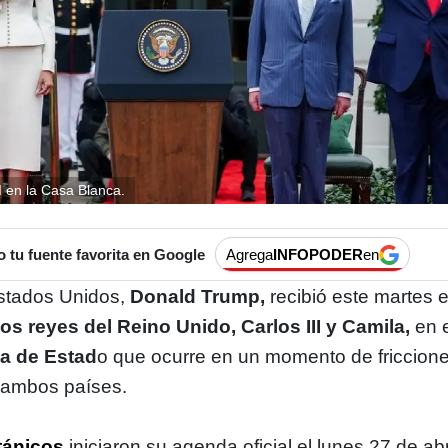
II en la Casa Blanca.
tu fuente favorita en Google
Agrega
INFOPODER
en
Estados Unidos,
Donald Trump,
recibió este martes 
os reyes del Reino Unido, Carlos III y Camila,
en 
ta de Estad
o que ocurre en un momento de friccion
e ambos países.
tánicos
iniciaron su agenda oficial el lunes 27 de abr