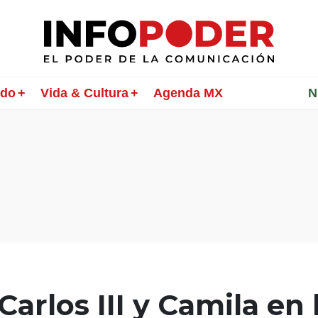
ndo
Vida & Cultura
Agenda MX
________
N
arlos III y Camila en 