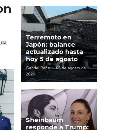
on
Terremoto en
ada
Japón: balance
actualizado hasta
hoy 5 de agosto
Gabriel Peña
·
05 de agosto de
2026
Sheinbaum
responde a Trump: