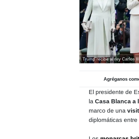
Trump recibe al rey Carlos I
Agréganos como 
El presidente de 
la
Casa Blanca a l
marco de una
visi
diplomáticas entr
Los
monarcas bri