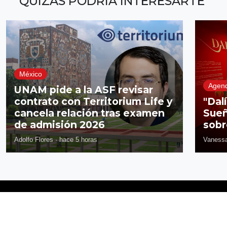
QUIZÁS PODRÍA INTERESARTE
México
Agen
UNAM pide a la ASF revisar
contrato con Territorium Life y
"Dal
cancela relación tras examen
Sueñ
de admisión 2026
sobr
Adolfo Flores
·
hace 5 horas
Vanessa