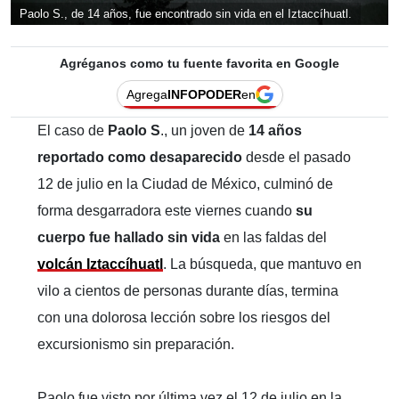
Paolo S., de 14 años, fue encontrado sin vida en el Iztaccíhuatl.
Agréganos como tu fuente favorita en Google
Agrega
INFOPODER
en
El caso de
Paolo S
., un joven de
14 años
reportado como desaparecido
desde el pasado
12 de julio en la Ciudad de México, culminó de
forma desgarradora este viernes cuando
su
cuerpo fue hallado sin vida
en las faldas del
volcán Iztaccíhuatl
. La búsqueda, que mantuvo en
vilo a cientos de personas durante días, termina
con una dolorosa lección sobre los riesgos del
excursionismo sin preparación.
Paolo fue visto por última vez el 12 de julio en la