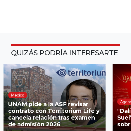
QUIZÁS PODRÍA INTERESARTE
México
Agen
UNAM pide a la ASF revisar
contrato con Territorium Life y
"Dal
cancela relación tras examen
Sueñ
de admisión 2026
sobr