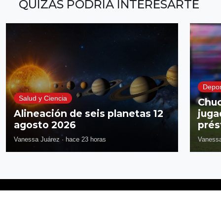
QUIZÁS PODRÍA INTERESARTE
Depor
Salud y Ciencia
Chuc
Alineación de seis planetas 12
juga
agosto 2026
prés
Vanessa Juárez
·
hace 23 horas
Vanessa