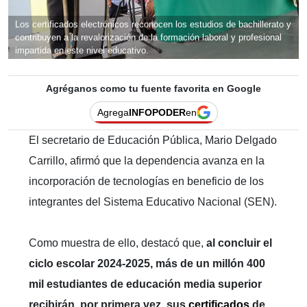
Los certificados electrónicos reconocen los estudios de bachillerato y
contribuyen a la revalorización de la formación laboral y profesional
impartida en este nivel educativo.
Agréganos como tu fuente favorita en Google
Agrega
INFOPODER
en
El secretario de Educación Pública, Mario Delgado
Carrillo, afirmó que la dependencia avanza en la
incorporación de tecnologías en beneficio de los
integrantes del Sistema Educativo Nacional (SEN).
Como muestra de ello, destacó que,
al concluir el
ciclo escolar 2024-2025, más de un millón 400
mil estudiantes de educación media superior
recibirán, por primera vez, sus
certificados
de