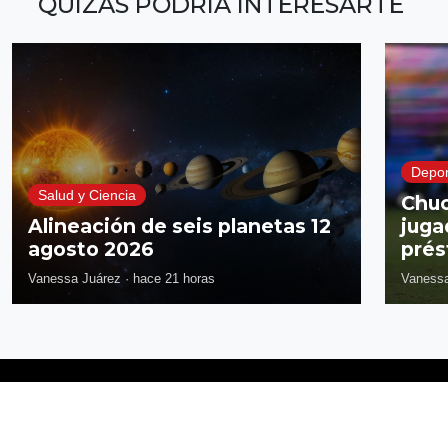
QUIZÁS PODRÍA INTERESARTE
Depor
Salud y Ciencia
Chuc
Alineación de seis planetas 12
juga
agosto 2026
prés
Vanessa Juárez
·
hace 21 horas
Vanessa