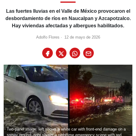
Las fuertes lluvias en el Valle de México provocaron el
desbordamiento de ríos en Naucalpan y Azcapotzalco.
Hay viviendas afectadas y albergues habilitados.
Adolfo Flores
·
12 de mayo de 2026
Two-panel image: left shows a white car with front-end damage on a
snowy ground; right shows a nighttime emergency scene with red