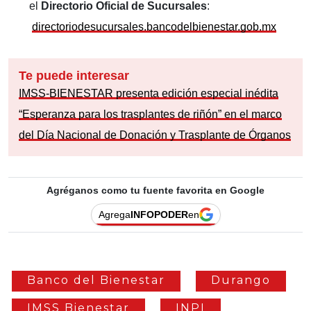
el
Directorio Oficial de Sucursales
:
directoriodesucursales.bancodelbienestar.gob.mx
Te puede interesar
IMSS-BIENESTAR presenta edición especial inédita
“Esperanza para los trasplantes de riñón” en el marco
del Día Nacional de Donación y Trasplante de Órganos
Agréganos como tu fuente favorita en Google
Agrega
INFOPODER
en
Banco del Bienestar
Durango
IMSS Bienestar
INPI