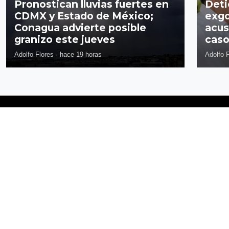
Pronostican lluvias fuertes en
Deti
CDMX y Estado de México;
exgo
Conagua advierte posible
acus
granizo este jueves
caso
Adolfo Flores
·
hace 19 horas
Adolfo 
Síguenos
Política de privacidad
Términos y Condiciones
Directorio
Publicidad