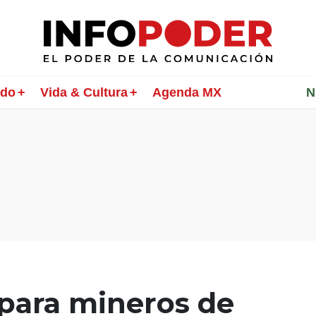
ndo
Vida & Cultura
Agenda MX
________
N
 para mineros de