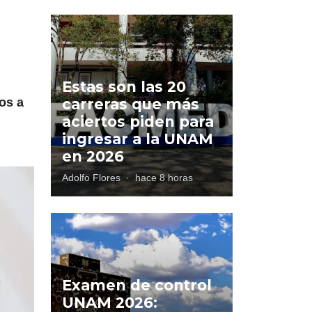
Estas son las 20
os a
carreras que más
aciertos piden para
ingresar a la UNAM
en 2026
Adolfo Flores
·
hace 8 horas
Examen de control
UNAM 2026: