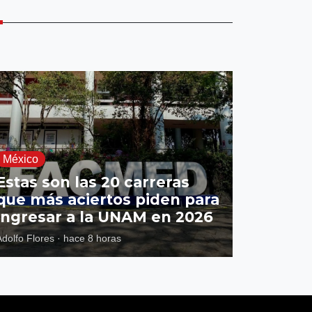
E
México
Estas son las 20 carreras
que más aciertos piden para
ingresar a la UNAM en 2026
Adolfo Flores
·
hace 8 horas