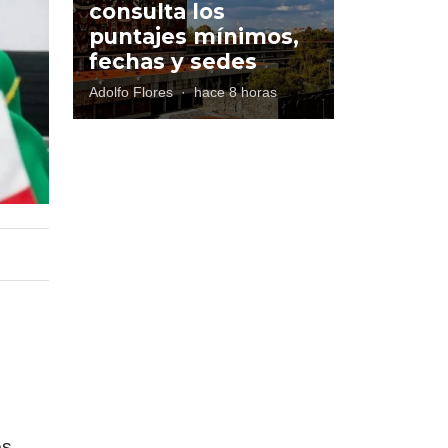
consulta los
puntajes mínimos,
fechas y sedes
Adolfo Flores
·
hace 8 horas
es