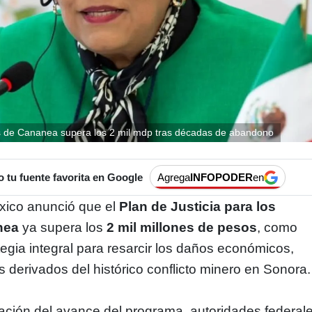
os de Cananea supera los 2 mil mdp tras décadas de abandono
tu fuente favorita en Google
Agrega
INFOPODER
en
xico anunció que el
Plan de Justicia para los
nea
ya supera los
2 mil millones de pesos
, como
tegia integral para resarcir los daños económicos,
s derivados del histórico conflicto minero en Sonora.
ación del avance del programa, autoridades federal