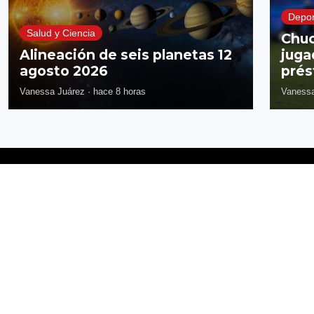
Depor
Salud y Ciencia
Chuc
Alineación de seis planetas 12
juga
agosto 2026
prés
Vanessa Juárez
·
hace 8 horas
Vanessa
Síguenos