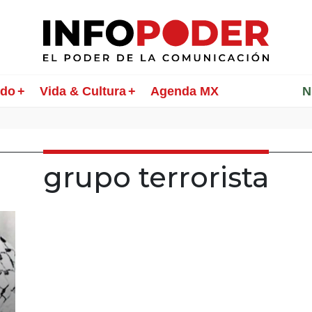
ndo
Vida & Cultura
Agenda MX
________
N
grupo terrorista