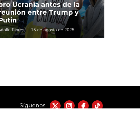
pro Ucrania antes de la
reunión entre Trump y
Putin
Adolfo Flores
·
15 de agosto de 2025
Síguenos
acto