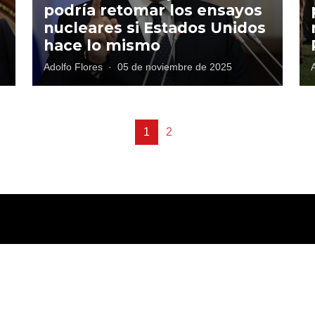
podría retomar los ensayos
nucleares si Estados Unidos
hace lo mismo
Adolfo Flores
·
05 de noviembre de 2025
1
2
tica de privacidad
Términos y Condiciones
Directorio
Publicidad
Cont