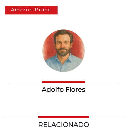
Agréganos como tu fuente favorita en Google
Agrega
INFOPODER
en
Amazon Prime