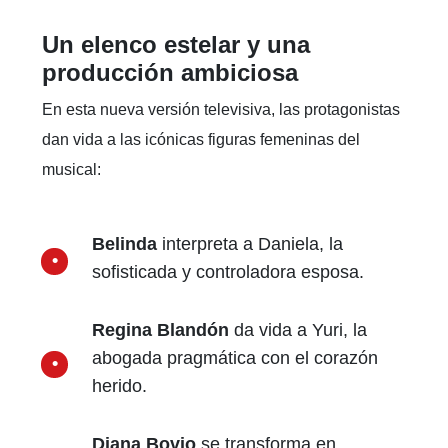
parte de su vida sentimental sin saberlo. Lo que
sigue es una serie de revelaciones, alianzas
incómodas, traiciones y un juego de misterio en el
que cada una de ellas debe enfrentar su verdad…
y decidir si confiar en las demás.
Un elenco estelar y una
producción ambiciosa
En esta nueva versión televisiva, las protagonistas
dan vida a las icónicas figuras femeninas del
musical:
Belinda
interpreta a Daniela, la
sofisticada y controladora esposa.