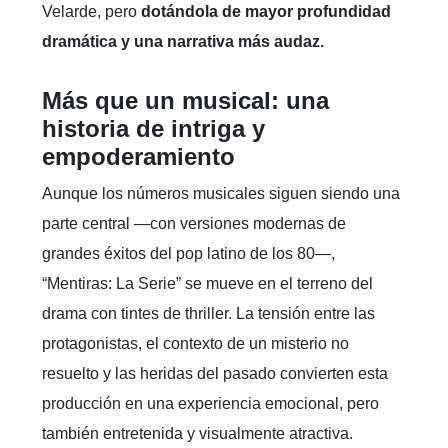
La dirección de la serie corre a cargo de
Gabriel
Ripstein
, con un equipo creativo que
adapta la
historia para la televisión,
respetando la esencia
del musical original de José Manuel López
Velarde, pero
dotándola de mayor profundidad
dramática y una narrativa más audaz.
Más que un musical: una
historia de intriga y
empoderamiento
Aunque los números musicales siguen siendo una
parte central —con versiones modernas de
grandes éxitos del pop latino de los 80—,
“Mentiras: La Serie” se mueve en el terreno del