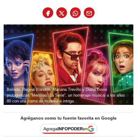
Prime Video estrena “Mentiras: La Serie”, adaptación
del clásico musical mexicano. Secretos, música pop y
traiciones llenan esta vibrante historia de ocho
episodios.
Adolfo Flores
·
11 de junio de 2025