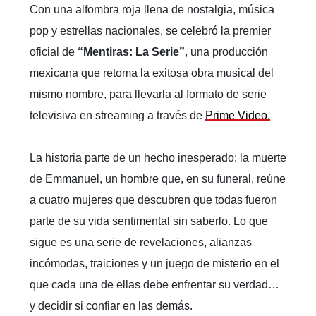
Belinda, Regina Blandón, Mariana Treviño y Diana Bovio
protagonizan “Mentiras: La Serie”, un homenaje musical a los años
80 con una trama de misterio e intriga.
Agréganos como tu fuente favorita en Google
Agrega
INFOPODER
en
Con una alfombra roja llena de nostalgia, música
pop y estrellas nacionales, se celebró la premier
oficial de
“Mentiras: La Serie”
, una producción
mexicana que retoma la exitosa obra musical del
mismo nombre, para llevarla al formato de serie
televisiva en streaming a través de
Prime Video.
La historia parte de un hecho inesperado: la muerte
de Emmanuel, un hombre que, en su funeral, reúne
a cuatro mujeres que descubren que todas fueron