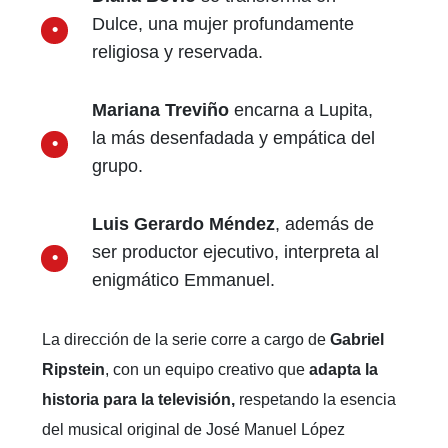
Regina Blandón
da vida a Yuri, la
abogada pragmática con el corazón
herido.
Diana Bovio
se transforma en
Dulce, una mujer profundamente
religiosa y reservada.
Mariana Treviño
encarna a Lupita,
la más desenfadada y empática del
grupo.
Luis Gerardo Méndez
, además de
ser productor ejecutivo, interpreta al
enigmático Emmanuel.