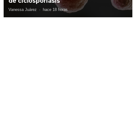
de ciclosporiasis
Vanessa Juárez
·
hace 18 horas