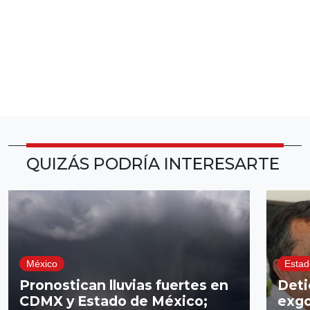
QUIZÁS PODRÍA INTERESARTE
México
Estad
Pronostican lluvias fuertes en
Deti
CDMX y Estado de México;
exgo