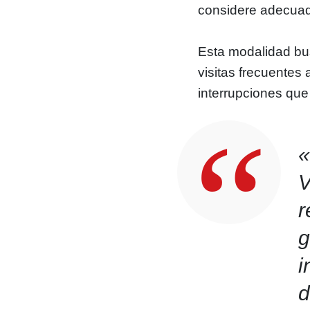
considere adecua
Esta modalidad busc
visitas frecuentes 
interrupciones que 
«
V
r
g
i
d