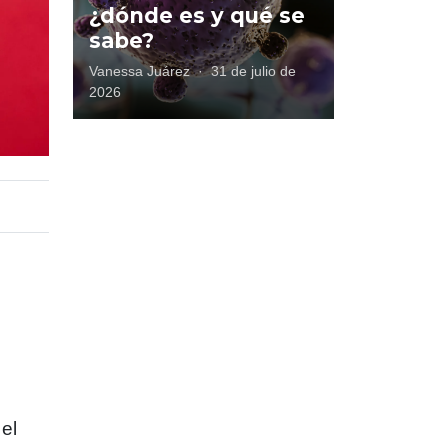
¿dónde es y qué se
sabe?
Vanessa Juárez
·
31 de julio de
2026
 el