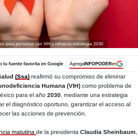
s para personas con VIH y refuerza estrategia 2030.
tu fuente favorita en Google
Agrega
INFOPODER
en
 Salud
(Ssa)
reafirmó su compromiso de eliminar
munodeficiencia Humana (VIH)
como problema de
México para el año
2030
, mediante una estrategia
r el diagnóstico oportuno, garantizar el acceso al
lecer las acciones de prevención.
ncia matutina
de la presidenta
Claudia Sheinbaum
,