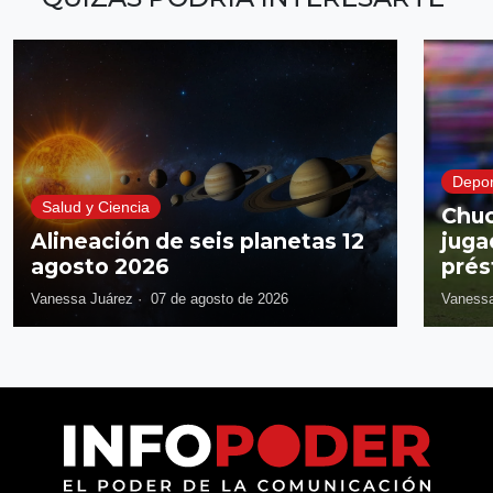
Depor
Salud y Ciencia
Chuc
Alineación de seis planetas 12
juga
agosto 2026
prés
Vanessa Juárez
·
07 de agosto de 2026
Vanessa