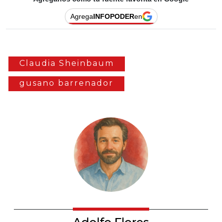
Agrega
INFOPODER
en
Claudia Sheinbaum
gusano barrenador