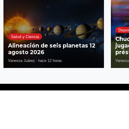
Depor
Salud y Ciencia
Chuc
Alineación de seis planetas 12
juga
agosto 2026
prés
Vanessa Juárez
·
hace 12 horas
Vanessa
Síguenos