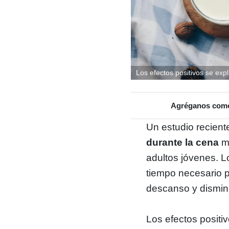
Los efectos positivos se expl
Agréganos como 
Un estudio recien
durante la cena
me
adultos jóvenes. L
tiempo necesario pa
descanso y disminu
Los efectos positi