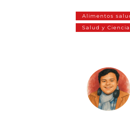
Alimentos salu
Salud y Cienci