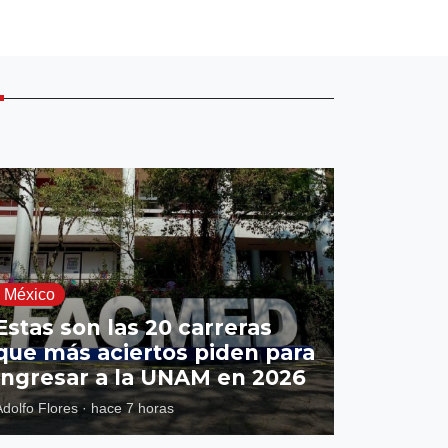
E
México
Estas son las 20 carreras
que más aciertos piden para
ingresar a la UNAM en 2026
Adolfo Flores
·
hace 7 horas