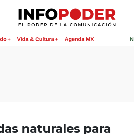
ndo
Vida & Cultura
Agenda MX
________
N
das naturales para