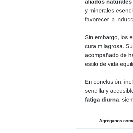
aliados naturales
y minerales esenci
favorecer la induc
Sin embargo, los e
cura milagrosa. S
acompañado de háb
estilo de vida equil
En conclusión, inc
sencilla y accesib
fatiga diurna
, sie
Agréganos como 