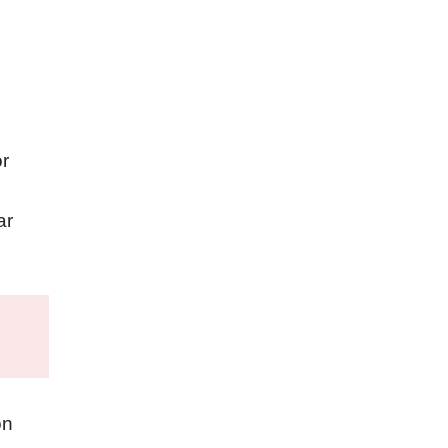
or
ar
on