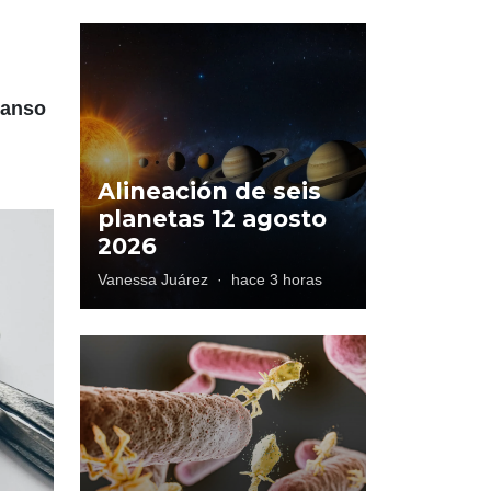
canso
Alineación de seis
planetas 12 agosto
2026
Vanessa Juárez
·
hace 3 horas